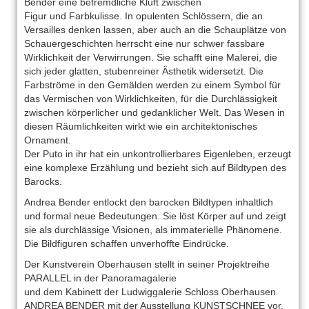
Bender eine befremdliche Kluft zwischen
Figur und Farbkulisse. In opulenten Schlössern, die an
Versailles denken lassen, aber auch an die Schauplätze von
Schauergeschichten herrscht eine nur schwer fassbare
Wirklichkeit der Verwirrungen. Sie schafft eine Malerei, die
sich jeder glatten, stubenreiner Ästhetik widersetzt. Die
Farbströme in den Gemälden werden zu einem Symbol für
das Vermischen von Wirklichkeiten, für die Durchlässigkeit
zwischen körperlicher und gedanklicher Welt. Das Wesen in
diesen Räumlichkeiten wirkt wie ein architektonisches
Ornament.
Der Puto in ihr hat ein unkontrollierbares Eigenleben, erzeugt
eine komplexe Erzählung und bezieht sich auf Bildtypen des
Barocks.
Andrea Bender entlockt den barocken Bildtypen inhaltlich
und formal neue Bedeutungen. Sie löst Körper auf und zeigt
sie als durchlässige Visionen, als immaterielle Phänomene.
Die Bildfiguren schaffen unverhoffte Eindrücke.
Der Kunstverein Oberhausen stellt in seiner Projektreihe
PARALLEL in der Panoramagalerie
und dem Kabinett der Ludwiggalerie Schloss Oberhausen
ANDREA BENDER mit der Ausstellung KUNSTSCHNEE vor.